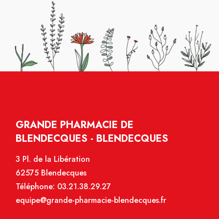
GRANDE PHARMACIE DE
BLENDECQUES - BLENDECQUES
3 Pl. de la Libération
62575 Blendecques
Téléphone:
03.21.38.29.27
equipe@grande-pharmacie-blendecques.fr