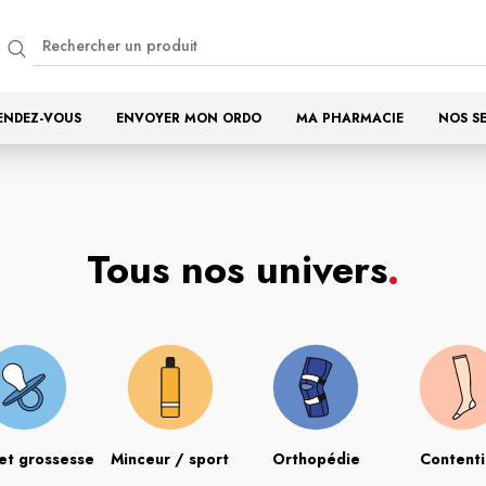
ENDEZ-VOUS
ENVOYER MON ORDO
MA PHARMACIE
NOS S
Tous nos univers
.
et grossesse
Minceur / sport
Orthopédie
Content