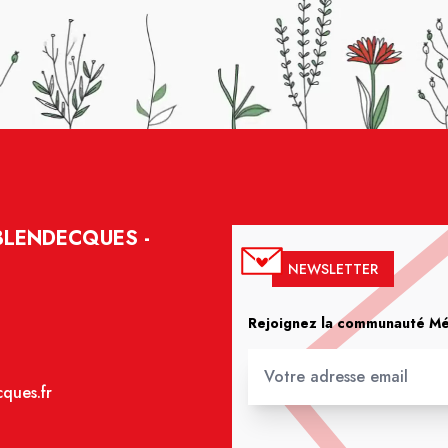
BLENDECQUES -
NEWSLETTER
Rejoignez la communauté Méd
ques.fr