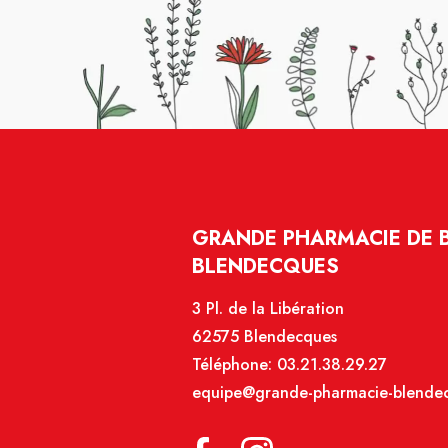
GRANDE PHARMACIE DE 
BLENDECQUES
3 Pl. de la Libération
62575 Blendecques
Téléphone:
03.21.38.29.27
equipe@grande-pharmacie-blendec