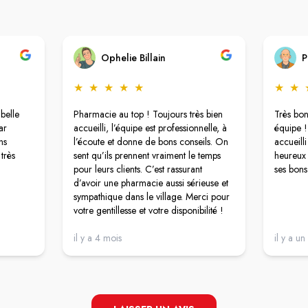
Ophelie Billain
P
★
★
★
★
★
★
★
 belle
Pharmacie au top ! Toujours très bien
Très bo
ar
accueilli, l’équipe est professionnelle, à
équipe 
ns
l’écoute et donne de bons conseils. On
accueill
 très
sent qu’ils prennent vraiment le temps
heureux 
pour leurs clients. C’est rassurant
ses bons
d’avoir une pharmacie aussi sérieuse et
sympathique dans le village. Merci pour
votre gentillesse et votre disponibilité !
il y a 4 mois
il y a un