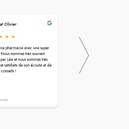
at Olivier
Virginie Longuemart
★
★
★
★
★
★
★
★
nne pharmacie avec une super
Une équipe très accueillante, a l'éco
! Nous sommes très souvent
👍 un service Convivial !
i par Léa et nous sommes très
Une pharmacie ou l'on peut trouver
et satisfaits de son écoute et de
produits cosmétiques , beaucoup d
 conseils !
gammes 🤩..on est sur de trouver s
bonheur😉
 mois
il y a 2 mois