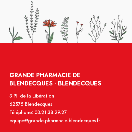
GRANDE PHARMACIE DE
BLENDECQUES - BLENDECQUES
3 Pl. de la Libération
62575 Blendecques
Téléphone:
03.21.38.29.27
equipe@grande-pharmacie-blendecques.fr