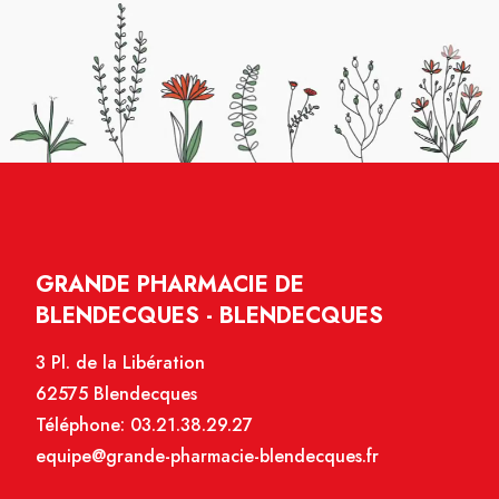
GRANDE PHARMACIE DE
BLENDECQUES - BLENDECQUES
3 Pl. de la Libération
62575 Blendecques
Téléphone:
03.21.38.29.27
equipe@grande-pharmacie-blendecques.fr