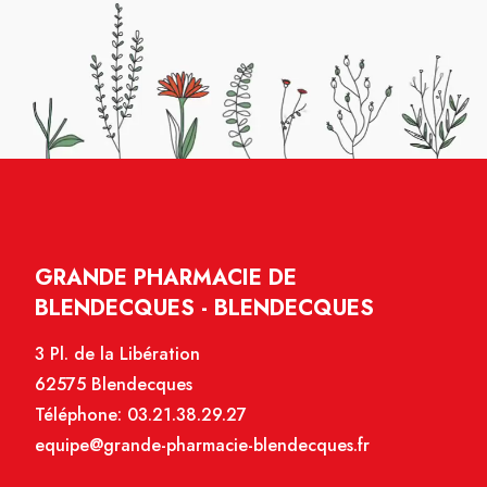
GRANDE PHARMACIE DE
BLENDECQUES - BLENDECQUES
3 Pl. de la Libération
62575 Blendecques
Téléphone:
03.21.38.29.27
equipe@grande-pharmacie-blendecques.fr