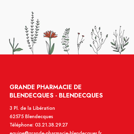
GRANDE PHARMACIE DE
BLENDECQUES - BLENDECQUES
3 Pl. de la Libération
62575 Blendecques
Téléphone:
03.21.38.29.27
equipe@grande-pharmacie-blendecques.fr