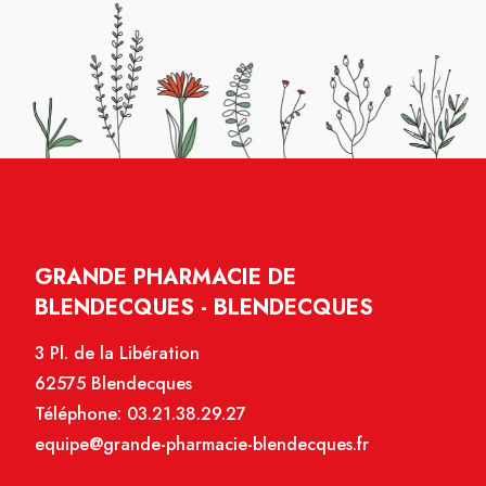
GRANDE PHARMACIE DE
BLENDECQUES - BLENDECQUES
3 Pl. de la Libération
62575 Blendecques
Téléphone:
03.21.38.29.27
equipe@grande-pharmacie-blendecques.fr