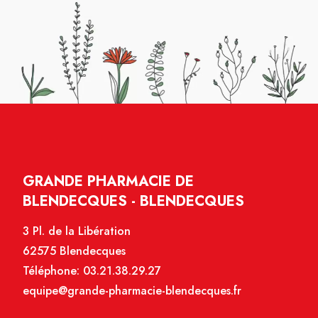
GRANDE PHARMACIE DE
BLENDECQUES - BLENDECQUES
3 Pl. de la Libération
62575 Blendecques
Téléphone:
03.21.38.29.27
equipe@grande-pharmacie-blendecques.fr