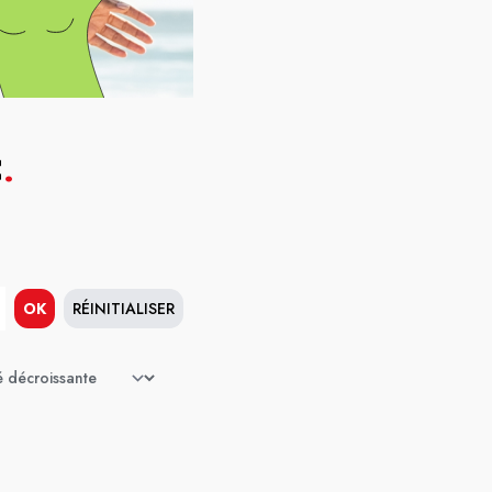
C
.
OK
RÉINITIALISER