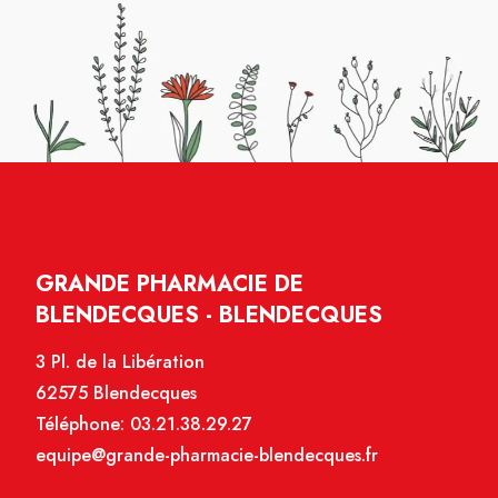
GRANDE PHARMACIE DE
BLENDECQUES - BLENDECQUES
3 Pl. de la Libération
62575 Blendecques
Téléphone:
03.21.38.29.27
equipe@grande-pharmacie-blendecques.fr