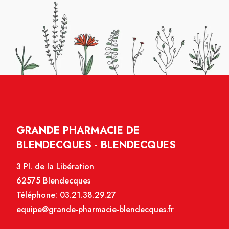
GRANDE PHARMACIE DE
BLENDECQUES - BLENDECQUES
3 Pl. de la Libération
62575 Blendecques
Téléphone:
03.21.38.29.27
equipe@grande-pharmacie-blendecques.fr