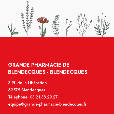
GRANDE PHARMACIE DE
BLENDECQUES - BLENDECQUES
3 Pl. de la Libération
62575 Blendecques
Téléphone:
03.21.38.29.27
equipe@grande-pharmacie-blendecques.fr