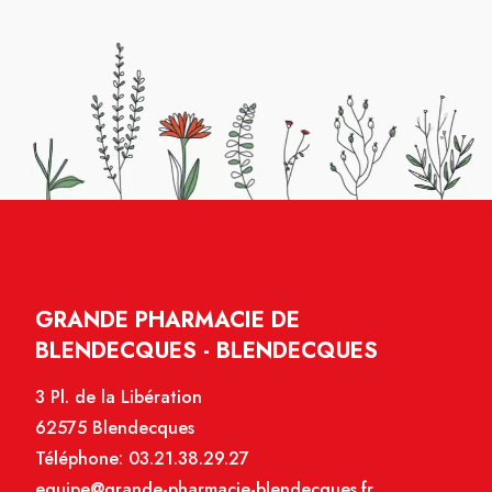
GRANDE PHARMACIE DE
BLENDECQUES - BLENDECQUES
3 Pl. de la Libération
62575 Blendecques
Téléphone:
03.21.38.29.27
equipe@grande-pharmacie-blendecques.fr