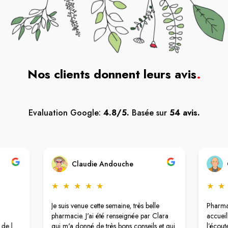
Nos clients donnent leurs avis
.
Evaluation Google:
4.8/5.
Basée sur
54 avis.
Claudie Andouche
★
★
★
★
★
★
★
Je suis venue cette semaine, très belle
Pharmac
pharmacie. J'ai été renseignée par Clara
accueil
 de l
qui m'a donné de très bons conseils et qui
l’écout