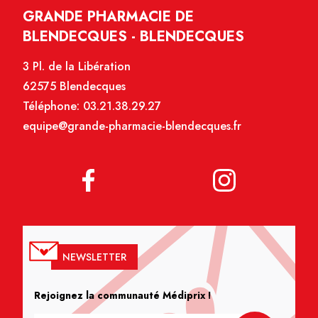
GRANDE PHARMACIE DE
BLENDECQUES - BLENDECQUES
3 Pl. de la Libération
62575 Blendecques
Téléphone:
03.21.38.29.27
equipe@grande-pharmacie-blendecques.fr
NEWSLETTER
Rejoignez la communauté Médiprix !