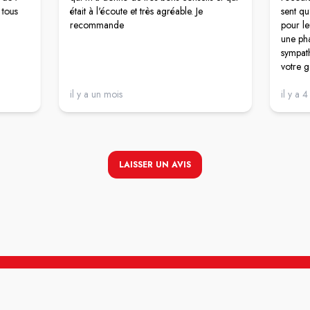
 tous
était à l'écoute et très agréable. Je
sent qu
recommande
pour le
une pha
sympath
votre ge
il y a un mois
il y a 
LAISSER UN AVIS