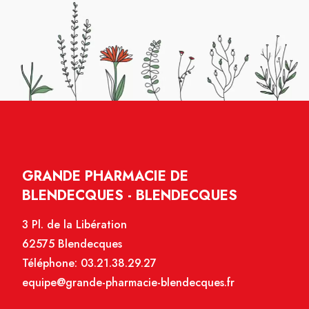
GRANDE PHARMACIE DE
BLENDECQUES - BLENDECQUES
3 Pl. de la Libération
62575 Blendecques
Téléphone:
03.21.38.29.27
equipe@grande-pharmacie-blendecques.fr