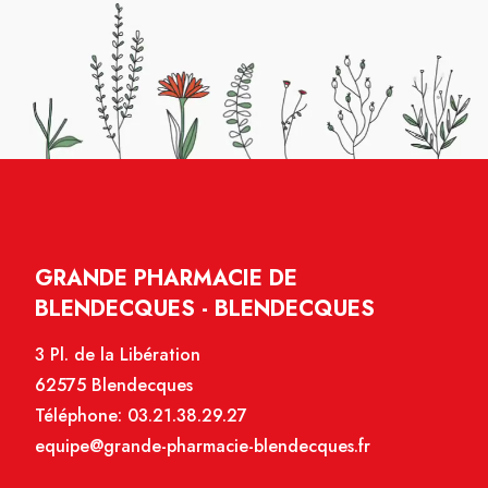
GRANDE PHARMACIE DE
BLENDECQUES - BLENDECQUES
3 Pl. de la Libération
62575 Blendecques
Téléphone:
03.21.38.29.27
equipe@grande-pharmacie-blendecques.fr