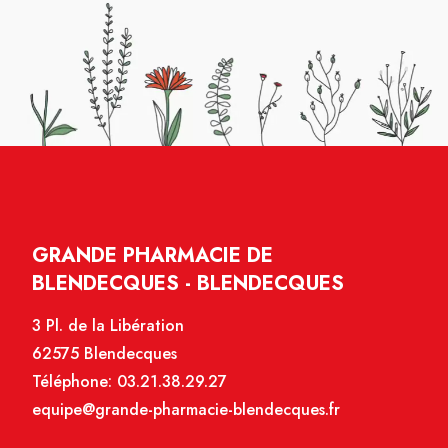
GRANDE PHARMACIE DE
BLENDECQUES - BLENDECQUES
3 Pl. de la Libération
62575 Blendecques
Téléphone:
03.21.38.29.27
equipe@grande-pharmacie-blendecques.fr