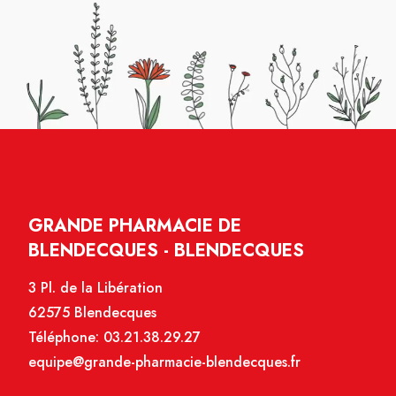
GRANDE PHARMACIE DE
BLENDECQUES - BLENDECQUES
3 Pl. de la Libération
62575 Blendecques
Téléphone:
03.21.38.29.27
equipe@grande-pharmacie-blendecques.fr