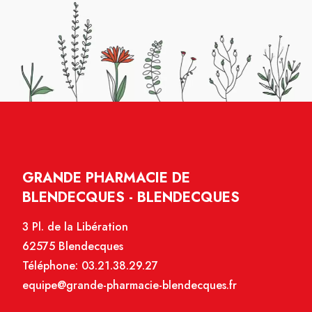
GRANDE PHARMACIE DE
BLENDECQUES - BLENDECQUES
3 Pl. de la Libération
62575 Blendecques
Téléphone:
03.21.38.29.27
equipe@grande-pharmacie-blendecques.fr