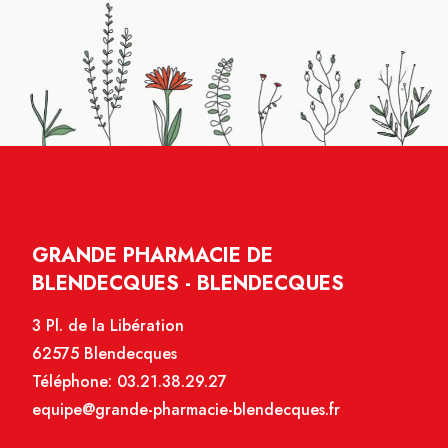
GRANDE PHARMACIE DE
BLENDECQUES - BLENDECQUES
3 Pl. de la Libération
62575 Blendecques
Téléphone:
03.21.38.29.27
equipe@grande-pharmacie-blendecques.fr