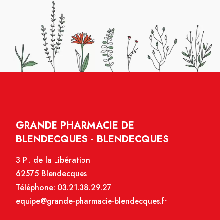
GRANDE PHARMACIE DE
BLENDECQUES - BLENDECQUES
3 Pl. de la Libération
62575 Blendecques
Téléphone:
03.21.38.29.27
equipe@grande-pharmacie-blendecques.fr